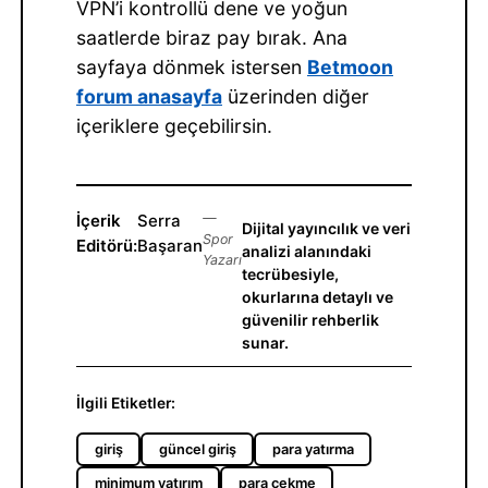
VPN’i kontrollü dene ve yoğun
saatlerde biraz pay bırak. Ana
sayfaya dönmek istersen
Betmoon
forum anasayfa
üzerinden diğer
içeriklere geçebilirsin.
İçerik
Serra
—
Dijital yayıncılık ve veri
Spor
Editörü:
Başaran
analizi alanındaki
Yazarı
tecrübesiyle,
okurlarına detaylı ve
güvenilir rehberlik
sunar.
İlgili Etiketler:
giriş
güncel giriş
para yatırma
minimum yatırım
para çekme