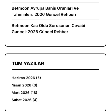
Betmoon Avrupa Bahis Oranlari Ve
Tahminleri: 2026 Güncel Rehberi
Betmoon Kac Oldu Sorusunun Cevabi
Guncel: 2026 Güncel Rehberi
TÜM YAZILAR
Haziran 2026 (5)
Nisan 2026 (3)
Mart 2026 (18)
Şubat 2026 (4)