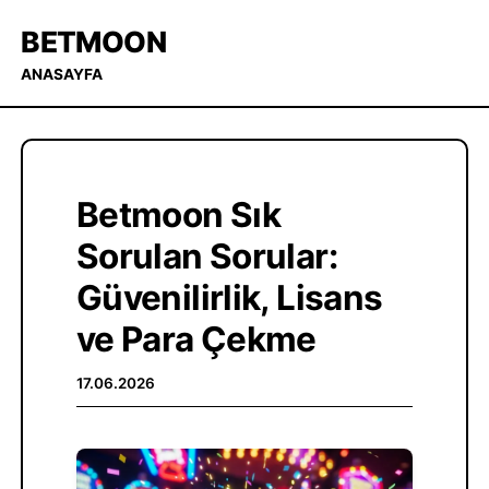
BETMOON
ANASAYFA
Betmoon Sık
Sorulan Sorular:
Güvenilirlik, Lisans
ve Para Çekme
17.06.2026