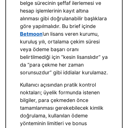
belge sürecinin şeffaf ilerlemesi ve
hesap işlemlerinin kayıt altına
alınması gibi doğrulanabilir başlıklara
göre yapılmalıdır. Bu brief içinde
Betmoon
’un lisans veren kurumu,
kuruluş yılı, ortalama çekim süresi
veya ödeme başarı oranı
belirtilmediği için “kesin lisanslıdır” ya
da “para çekme her zaman
sorunsuzdur” gibi iddialar kurulamaz.
Kullanıcı açısından pratik kontrol
noktaları; üyelik formunda istenen
bilgiler, para çekmeden önce
tamamlanması gerekebilecek kimlik
doğrulama, kullanılan ödeme
yönteminin limitleri ve bonus