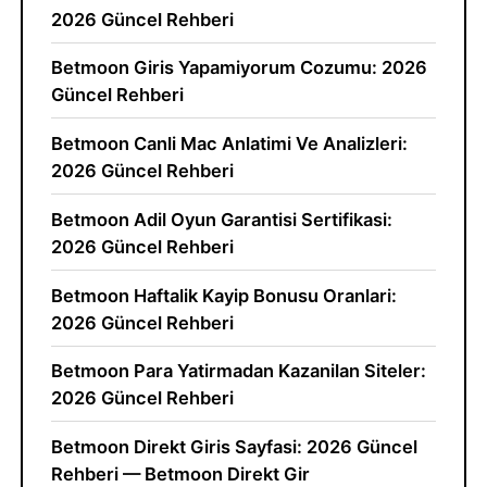
2026 Güncel Rehberi
Betmoon Giris Yapamiyorum Cozumu: 2026
Güncel Rehberi
Betmoon Canli Mac Anlatimi Ve Analizleri:
2026 Güncel Rehberi
Betmoon Adil Oyun Garantisi Sertifikasi:
2026 Güncel Rehberi
Betmoon Haftalik Kayip Bonusu Oranlari:
2026 Güncel Rehberi
Betmoon Para Yatirmadan Kazanilan Siteler:
2026 Güncel Rehberi
Betmoon Direkt Giris Sayfasi: 2026 Güncel
Rehberi — Betmoon Direkt Gir