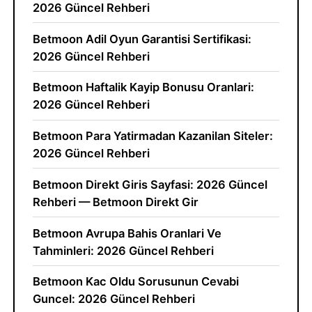
2026 Güncel Rehberi
Betmoon Adil Oyun Garantisi Sertifikasi:
2026 Güncel Rehberi
Betmoon Haftalik Kayip Bonusu Oranlari:
2026 Güncel Rehberi
Betmoon Para Yatirmadan Kazanilan Siteler:
2026 Güncel Rehberi
Betmoon Direkt Giris Sayfasi: 2026 Güncel
Rehberi — Betmoon Direkt Gir
Betmoon Avrupa Bahis Oranlari Ve
Tahminleri: 2026 Güncel Rehberi
Betmoon Kac Oldu Sorusunun Cevabi
Guncel: 2026 Güncel Rehberi