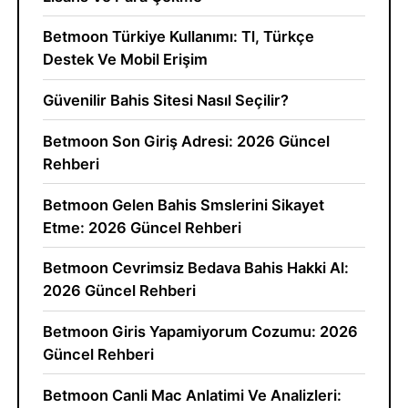
Betmoon Türkiye Kullanımı: Tl, Türkçe
Destek Ve Mobil Erişim
Güvenilir Bahis Sitesi Nasıl Seçilir?
Betmoon Son Giriş Adresi: 2026 Güncel
Rehberi
Betmoon Gelen Bahis Smslerini Sikayet
Etme: 2026 Güncel Rehberi
Betmoon Cevrimsiz Bedava Bahis Hakki Al:
2026 Güncel Rehberi
Betmoon Giris Yapamiyorum Cozumu: 2026
Güncel Rehberi
Betmoon Canli Mac Anlatimi Ve Analizleri: