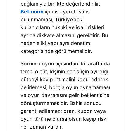
bağlamıyla birlikte değerlendirilir.
Betmoon
için ise yerel lisans
bulunmaması, Türkiye’deki
kullanıcıların hukuki ve idari riskleri
ayrıca dikkate almasını gerektirir. Bu
nedenle iki yapı aynı denetim
kategorisinde görülmemelidir.
Sorumlu oyun açısından iki tarafta da
temel ölçüt, kişinin bahis için ayırdığı
bütçeyi kayıp ihtimalini kabul ederek
belirlemesi, borçla oyun oynamaması
ve oyun davranışını gelir beklentisine
dönüştürmemesidir. Bahis sonucu
garanti edilemez; oran, kupon veya
oyun türü ne olursa olsun kayıp riski
her zaman vardır.