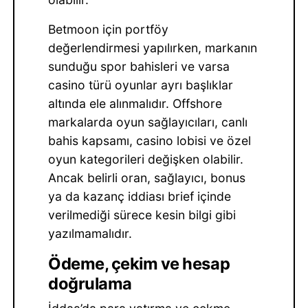
Betmoon için portföy
değerlendirmesi yapılırken, markanın
sunduğu spor bahisleri ve varsa
casino türü oyunlar ayrı başlıklar
altında ele alınmalıdır. Offshore
markalarda oyun sağlayıcıları, canlı
bahis kapsamı, casino lobisi ve özel
oyun kategorileri değişken olabilir.
Ancak belirli oran, sağlayıcı, bonus
ya da kazanç iddiası brief içinde
verilmediği sürece kesin bilgi gibi
yazılmamalıdır.
Ödeme, çekim ve hesap
doğrulama