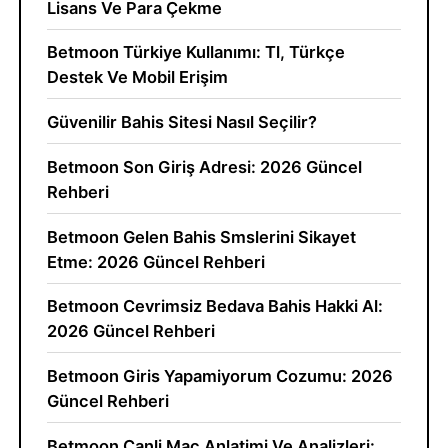
Lisans Ve Para Çekme
Betmoon Türkiye Kullanımı: Tl, Türkçe
Destek Ve Mobil Erişim
Güvenilir Bahis Sitesi Nasıl Seçilir?
Betmoon Son Giriş Adresi: 2026 Güncel
Rehberi
Betmoon Gelen Bahis Smslerini Sikayet
Etme: 2026 Güncel Rehberi
Betmoon Cevrimsiz Bedava Bahis Hakki Al:
2026 Güncel Rehberi
Betmoon Giris Yapamiyorum Cozumu: 2026
Güncel Rehberi
Betmoon Canli Mac Anlatimi Ve Analizleri: