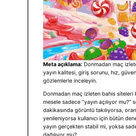
Meta açıklama:
Donmadan maç izleten
yayın kalitesi, giriş sorunu, hız, güve
gözlemlerle inceleyin.
Donmadan maç izleten bahis siteleri 
mesele sadece “yayın açılıyor mu?” s
dakikasında görüntü takılıyorsa, oran
yenileniyorsa kullanıcı için bütün d
yayın gerçekten stabil mi, yoksa sad
dağılıyor mu?