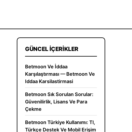
GÜNCEL İÇERIKLER
Betmoon Ve İddaa
Karşılaştırması — Betmoon Ve
Iddaa Karsilastirmasi
Betmoon Sık Sorulan Sorular:
Güvenilirlik, Lisans Ve Para
Çekme
Betmoon Türkiye Kullanımı: Tl,
Türkçe Destek Ve Mobil Erişim