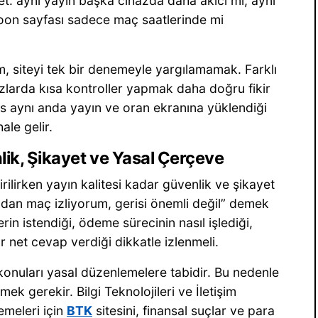
 et: aynı yayın başka cihazda daha akıcı mı, aynı
etmoon sayfası sadece maç saatlerinde mi
m, siteyi tek bir denemeyle yargılamamak. Farklı
ihazlarda kısa kontroller yapmak daha doğru fikir
es aynı anda yayın ve oran ekranına yüklendiği
le gelir.
ik, Şikayet ve Yasal Çerçeve
rilirken yayın kalitesi kadar güvenlik ve şikayet
dan maç izliyorum, gerisi önemli değil” demek
erin istendiği, ödeme sürecinin nasıl işlediği,
 net cevap verdiği dikkatle izlenmeli.
 konuları yasal düzenlemelere tabidir. Bu nedenle
ek gerekir. Bilgi Teknolojileri ve İletişim
emeleri için
BTK
sitesini, finansal suçlar ve para