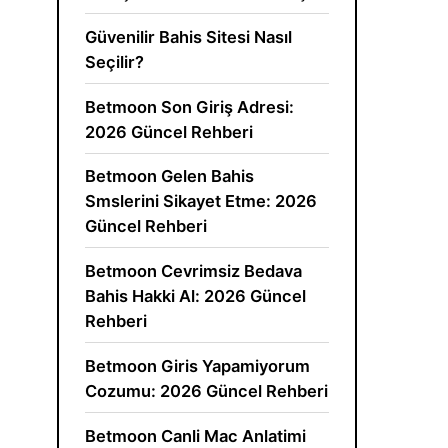
Güvenilir Bahis Sitesi Nasıl
Seçilir?
Betmoon Son Giriş Adresi:
2026 Güncel Rehberi
Betmoon Gelen Bahis
Smslerini Sikayet Etme: 2026
Güncel Rehberi
Betmoon Cevrimsiz Bedava
Bahis Hakki Al: 2026 Güncel
Rehberi
Betmoon Giris Yapamiyorum
Cozumu: 2026 Güncel Rehberi
Betmoon Canli Mac Anlatimi