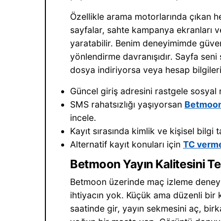
Özellikle arama motorlarında çıkan h
sayfalar, sahte kampanya ekranları vey
yaratabilir. Benim deneyimimde güvenil
yönlendirme davranışıdır. Sayfa seni
dosya indiriyorsa veya hesap bilgiler
Güncel giriş adresini rastgele sosya
SMS rahatsızlığı yaşıyorsan
Betmoon 
incele.
Kayıt sırasında kimlik ve kişisel bilgi 
Alternatif kayıt konuları için
TC verme
Betmoon Yayın Kalitesini Tes
Betmoon üzerinde maç izleme deneyimi
ihtiyacın yok. Küçük ama düzenli bir 
saatinde gir, yayın sekmesini aç, bi