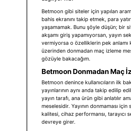
Betmoon gibi siteler için yapılan ara
bahis ekranını takip etmek, para yat
yaşamamak. Bunu şöyle düşün; bir site
akşamı giriş yapamıyorsan, yayın s
vermiyorsa o özelliklerin pek anlam
üzerinden donmadan maç izleme mesel
gözüyle bakacağım.
Betmoon Donmadan Maç İz
Betmoon denince kullanıcıların ilk bak
yayınlarının aynı anda takip edilip e
yayın tarafı, ana ürün gibi anlatılır a
meselesidir. Yayının donmaması için s
kalitesi, cihaz performansı, tarayıcı
devreye girer.