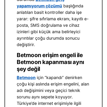
yapamıyorum çözümü
başlığında
anlatılan basit kontroller daha işe
yarar: şifre sıfırlama ekranı, kayıtlı e-
posta, SMS doğrulama ve cihaz
izinleri gibi küçük ama belirleyici
ayrıntılar çoğu durumda sonucu
değiştirir.
Betmoon erişim engeli ile
Betmoon kapanması aynı
şey değil
Betmoon
için “kapandı” denirken
çoğu kişi aslında erişim engelini, alan
adı değişimini veya geçici teknik
sorunu aynı sepete koyuyor.
Türkiye’de internet erişimiyle ilgili