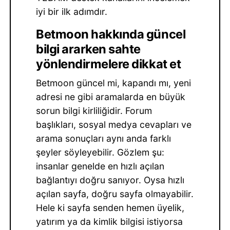
iyi bir ilk adımdır.
Betmoon hakkında güncel
bilgi ararken sahte
yönlendirmelere dikkat et
Betmoon güncel mi, kapandı mı, yeni
adresi ne gibi aramalarda en büyük
sorun bilgi kirliliğidir. Forum
başlıkları, sosyal medya cevapları ve
arama sonuçları aynı anda farklı
şeyler söyleyebilir. Gözlem şu:
insanlar genelde en hızlı açılan
bağlantıyı doğru sanıyor. Oysa hızlı
açılan sayfa, doğru sayfa olmayabilir.
Hele ki sayfa senden hemen üyelik,
yatırım ya da kimlik bilgisi istiyorsa