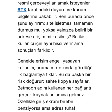
resmi çerçeveyi anlamak isteyenler
BTK
tarafındaki duyuru ve kurum
bilgilerine bakabilir. Ben burada önce
şunu ayırırım: site işletmesi tamamen
durmuş mu, yoksa yalnızca belirli bir
adrese erişim mi kesilmiş? Bu ikisi
kullanıcı için aynı hissi verir ama
sonuçları farklıdır.
Genelde erişim engeli yaşayan
kullanıcı, arama motorunda gördüğü
ilk bağlantıya tıklar. Bu da başka bir
risk doğurur: sahte kopya sayfalar.
Betmoon adını kullanan her bağlantı
gerçek kaynak anlamına gelmez.
Özellikle giriş ekranı birebir
benziyorsa ama adres tuhaf