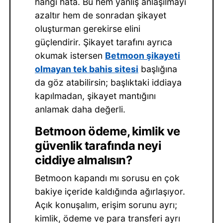
hangi hata. Bu hem yanlış anlaşılmayı
azaltır hem de sonradan şikayet
oluşturman gerekirse elini
güçlendirir. Şikayet tarafını ayrıca
okumak istersen
Betmoon şikayeti
olmayan tek bahis sitesi
başlığına
da göz atabilirsin; başlıktaki iddiaya
kapılmadan, şikayet mantığını
anlamak daha değerli.
Betmoon ödeme, kimlik ve
güvenlik tarafında neyi
ciddiye almalısın?
Betmoon kapandı mı sorusu en çok
bakiye içeride kaldığında ağırlaşıyor.
Açık konuşalım, erişim sorunu ayrı;
kimlik, ödeme ve para transferi ayrı