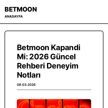
BETMOON
ANASAYFA
Betmoon Kapandi
Mi: 2026 Güncel
Rehberi Deneyim
Notları
08.03.2026