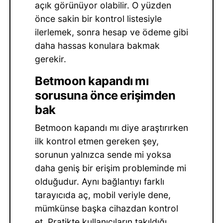
açık görünüyor olabilir. O yüzden
önce sakin bir kontrol listesiyle
ilerlemek, sonra hesap ve ödeme gibi
daha hassas konulara bakmak
gerekir.
Betmoon kapandı mı
sorusuna önce erişimden
bak
Betmoon kapandı mı diye araştırırken
ilk kontrol etmen gereken şey,
sorunun yalnızca sende mi yoksa
daha geniş bir erişim probleminde mi
olduğudur. Aynı bağlantıyı farklı
tarayıcıda aç, mobil veriyle dene,
mümkünse başka cihazdan kontrol
et. Pratikte kullanıcıların takıldığı