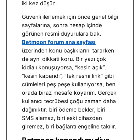
iki kez düşün.
Güvenli ilerlemek için önce genel bilgi
sayfalarına, sonra hesap içinde
görünen resmi duyurulara bak.
Betmoon forum ana sayfası
üzerinden konu başlıklarını tararken
de aynı dikkati koru. Bir yazı çok
iddialı konuşuyorsa, “kesin açık”,
“kesin kapandı”, “tek resmi link” gibi
cümleleri peş peşe kullanıyorsa, ben
orada biraz mesafe koyarım. Gerçek
kullanıcı tecrübesi çoğu zaman daha
dağınıktır: biri ödeme bekler, biri
SMS alamaz, biri eski cihazdan
giremez, biri bağlantı engeline takılır.