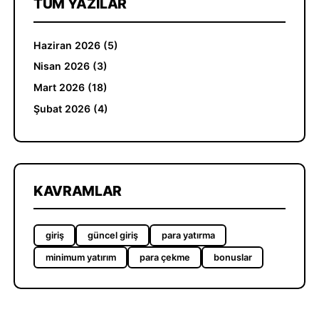
TÜM YAZILAR
Haziran 2026 (5)
Nisan 2026 (3)
Mart 2026 (18)
Şubat 2026 (4)
KAVRAMLAR
giriş
güncel giriş
para yatırma
minimum yatırım
para çekme
bonuslar